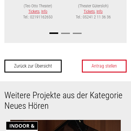
(Teo Otto Theater)
(Theater Gütersloh)
Tickets
,
Info
Tickets
,
Info
Tel.: 02191162650
Tel.: 05241 2 11 36 36
Zurück zur Übersicht
Antrag stellen
Weitere Projekte aus der Kategorie
Neues Hören