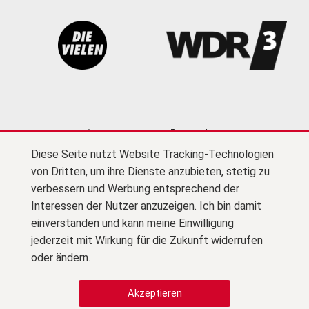
Impressum
Datenschutz
Diese Seite nutzt Website Tracking-Technologien
Cookie-Einstellungen
Kontakt
Newsletter
von Dritten, um ihre Dienste anzubieten, stetig zu
Presse
Barrierefreiheit
Netiquette
(PDF)
verbessern und Werbung entsprechend der
Interessen der Nutzer anzuzeigen. Ich bin damit
Zu F
© Kultursekretariat NRW Gütersloh
einverstanden und kann meine Einwilligung
jederzeit mit Wirkung für die Zukunft widerrufen
Zu Instagram
oder ändern.