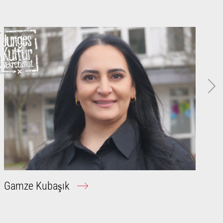
Gamze Kubaşık
M