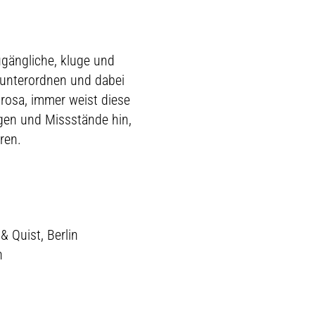
gängliche, kluge und
g unterordnen und dabei
Prosa, immer weist diese
gen und Missstände hin,
eren.
& Quist, Berlin
n