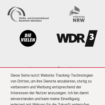
Impressum
Datenschutz
Diese Seite nutzt Website Tracking-Technologien
Cookie-Einstellungen
Kontakt
Newsletter
von Dritten, um ihre Dienste anzubieten, stetig zu
Presse
Barrierefreiheit
Netiquette
(PDF)
verbessern und Werbung entsprechend der
Interessen der Nutzer anzuzeigen. Ich bin damit
Zu F
© Kultursekretariat NRW Gütersloh
einverstanden und kann meine Einwilligung
jederzeit mit Wirkung für die Zukunft widerrufen