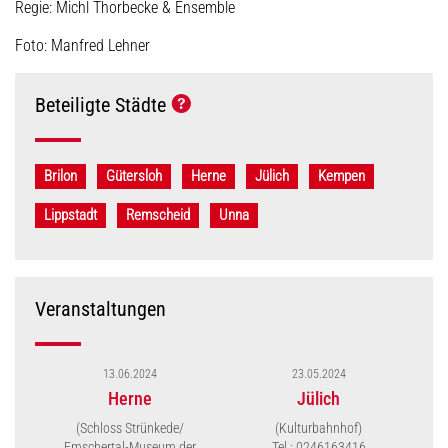
Regie: Michl Thorbecke & Ensemble
Foto: Manfred Lehner
Beteiligte Städte
Brilon
Gütersloh
Herne
Jülich
Kempen
Lippstadt
Remscheid
Unna
Veranstaltungen
13.06.2024
23.05.2024
Herne
Jülich
(Schloss Strünkede/
(Kulturbahnhof)
(E
Emschertal-Museum der
Tel.: 0246163416