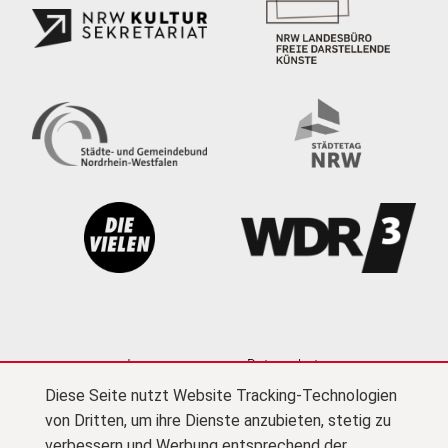
Impressum
Datenschutz
Diese Seite nutzt Website Tracking-Technologien
Cookie-Einstellungen
Kontakt
Newsletter
von Dritten, um ihre Dienste anzubieten, stetig zu
Presse
Barrierefreiheit
Netiquette
(PDF)
verbessern und Werbung entsprechend der