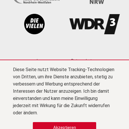
Impressum
Datenschutz
Diese Seite nutzt Website Tracking-Technologien
Cookie-Einstellungen
Kontakt
Newsletter
von Dritten, um ihre Dienste anzubieten, stetig zu
Presse
Barrierefreiheit
Netiquette
(PDF)
verbessern und Werbung entsprechend der
Interessen der Nutzer anzuzeigen. Ich bin damit
Zu F
© Kultursekretariat NRW Gütersloh
einverstanden und kann meine Einwilligung
jederzeit mit Wirkung für die Zukunft widerrufen
Zu Instagram
oder ändern.