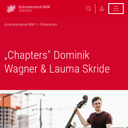
Kultursekretariat NRW
Förderarchiv
„Chapters" Dominik
Wagner & Lauma Skride