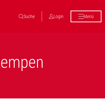
Suche
Login
Menü
 Kempen