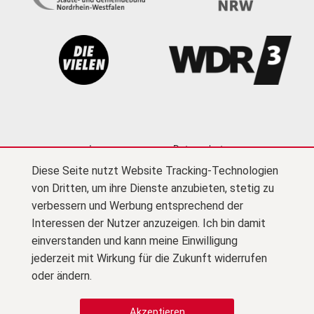
Impressum
Datenschutz
Diese Seite nutzt Website Tracking-Technologien
Cookie-Einstellungen
Kontakt
Newsletter
von Dritten, um ihre Dienste anzubieten, stetig zu
Presse
Barrierefreiheit
Netiquette
(PDF)
verbessern und Werbung entsprechend der
Interessen der Nutzer anzuzeigen. Ich bin damit
Zu F
© Kultursekretariat NRW Gütersloh
einverstanden und kann meine Einwilligung
jederzeit mit Wirkung für die Zukunft widerrufen
Zu Instagram
oder ändern.