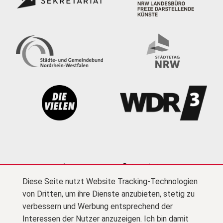
Impressum
Datenschutz
Diese Seite nutzt Website Tracking-Technologien
Cookie-Einstellungen
Kontakt
Newsletter
von Dritten, um ihre Dienste anzubieten, stetig zu
Presse
Barrierefreiheit
Netiquette
(PDF)
verbessern und Werbung entsprechend der
Interessen der Nutzer anzuzeigen. Ich bin damit
© Kultursekretariat NRW Gütersloh