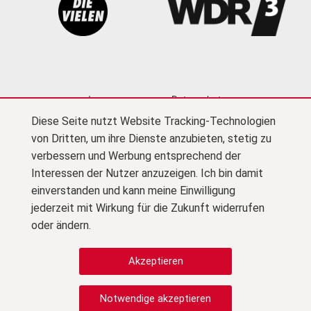
Impressum
Datenschutz
Diese Seite nutzt Website Tracking-Technologien
Cookie-Einstellungen
Kontakt
Newsletter
von Dritten, um ihre Dienste anzubieten, stetig zu
Presse
Barrierefreiheit
Netiquette
(PDF)
verbessern und Werbung entsprechend der
Interessen der Nutzer anzuzeigen. Ich bin damit
Zu F
© Kultursekretariat NRW Gütersloh
einverstanden und kann meine Einwilligung
jederzeit mit Wirkung für die Zukunft widerrufen
Zu Instagram
oder ändern.