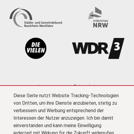
Impressum
Datenschutz
Diese Seite nutzt Website Tracking-Technologien
Cookie-Einstellungen
Kontakt
Newsletter
von Dritten, um ihre Dienste anzubieten, stetig zu
Presse
Barrierefreiheit
Netiquette
(PDF)
verbessern und Werbung entsprechend der
Interessen der Nutzer anzuzeigen. Ich bin damit
Zu F
© Kultursekretariat NRW Gütersloh
einverstanden und kann meine Einwilligung
jederzeit mit Wirkung für die Zukunft widerrufen