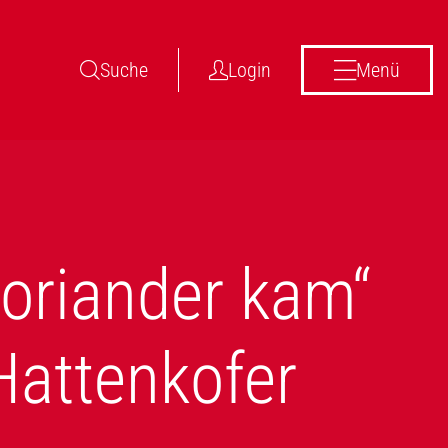
Suche
Login
Menü
Koriander kam“
Hattenkofer