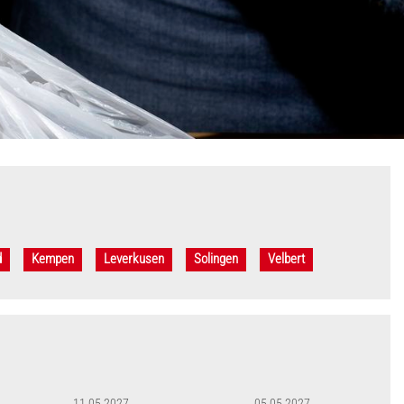
d
Kempen
Leverkusen
Solingen
Velbert
11.05.2027
05.05.2027