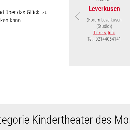
Leverkusen
d über das Glück, zu
cken kann.
(Forum Leverkusen
(Studio))
Tickets
,
Info
Tel.: 02144064141
tegorie Kindertheater des Mon