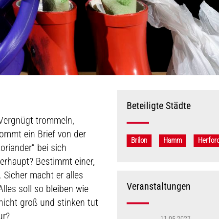
Beteiligte Städte
 Vergnügt trommeln,
kommt ein Brief von der
Brilon
Hamm
Herfor
oriander“ bei sich
erhaupt? Bestimmt einer,
l. Sicher macht er alles
Veranstaltungen
lles soll so bleiben wie
nicht groß und stinken tut
ur?
11.05.2027