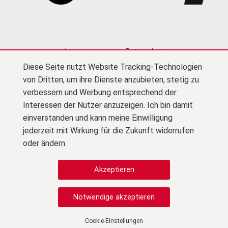
Impressum
Datenschutz
Diese Seite nutzt Website Tracking-Technologien
Cookie-Einstellungen
Kontakt
Newsletter
von Dritten, um ihre Dienste anzubieten, stetig zu
Presse
Barrierefreiheit
Netiquette
(PDF)
verbessern und Werbung entsprechend der
Interessen der Nutzer anzuzeigen. Ich bin damit
Zu F
© Kultursekretariat NRW Gütersloh
einverstanden und kann meine Einwilligung
jederzeit mit Wirkung für die Zukunft widerrufen
Zu Instagram
oder ändern.
Cookie-Einstellungen