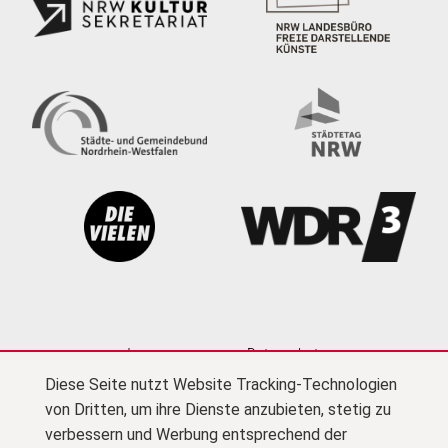
Impressum
Datenschutz
Diese Seite nutzt Website Tracking-Technologien
Cookie-Einstellungen
Kontakt
Newsletter
von Dritten, um ihre Dienste anzubieten, stetig zu
Presse
Barrierefreiheit
Netiquette
(PDF)
verbessern und Werbung entsprechend der