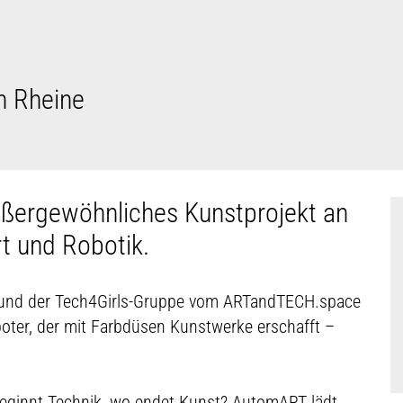
n Rheine
ußergewöhnliches Kunstprojekt an
rt und Robotik.
 und der Tech4Girls-Gruppe vom ARTandTECH.space
oboter, der mit Farbdüsen Kunstwerke erschafft –
eginnt Technik, wo endet Kunst? AutomART lädt