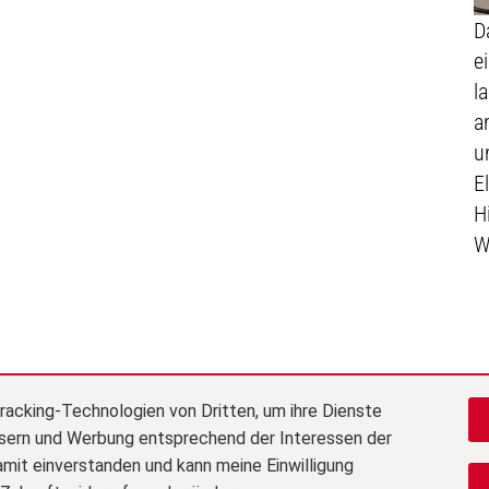
D
e
l
a
u
E
H
W
___________________
racking-Technologien von Dritten, um ihre Dienste
Weitere Informationen:
ssern und Werbung entsprechend der Interessen der
amit einverstanden und kann meine Einwilligung