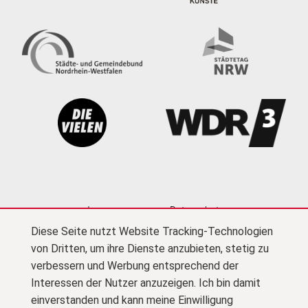
Impressum
Datenschutz
Diese Seite nutzt Website Tracking-Technologien
Cookie-Einstellungen
Kontakt
Newsletter
von Dritten, um ihre Dienste anzubieten, stetig zu
Presse
Barrierefreiheit
Netiquette
(PDF)
verbessern und Werbung entsprechend der
Interessen der Nutzer anzuzeigen. Ich bin damit
Zu F
© Kultursekretariat NRW Gütersloh
einverstanden und kann meine Einwilligung