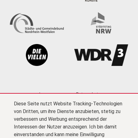
Impressum
Datenschutz
Diese Seite nutzt Website Tracking-Technologien
Cookie-Einstellungen
Kontakt
Newsletter
von Dritten, um ihre Dienste anzubieten, stetig zu
Presse
Barrierefreiheit
Netiquette
(PDF)
verbessern und Werbung entsprechend der
Interessen der Nutzer anzuzeigen. Ich bin damit
Zu F
© Kultursekretariat NRW Gütersloh
einverstanden und kann meine Einwilligung