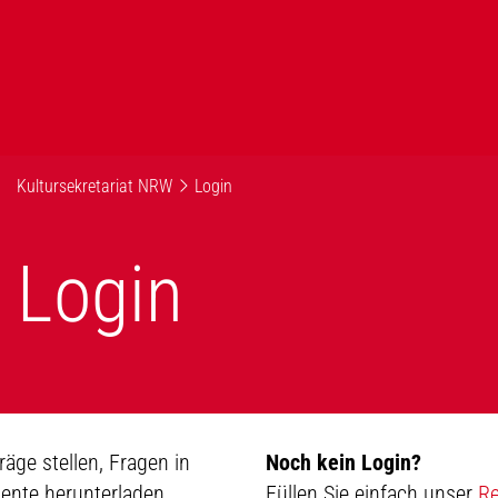
Kultursekretariat NRW
Login
Login
äge stellen, Fragen in
Noch kein Login?
ente herunterladen.
Füllen Sie einfach unser
Re