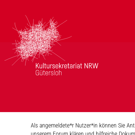
Als angemeldete*r Nutzer*in können Sie Antr
unserem Forum klären und hilfreiche Dokum