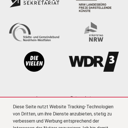
Impressum
Datenschutz
Diese Seite nutzt Website Tracking-Technologien
Cookie-Einstellungen
Kontakt
Newsletter
von Dritten, um ihre Dienste anzubieten, stetig zu
Presse
Barrierefreiheit
Netiquette
(PDF)
verbessern und Werbung entsprechend der